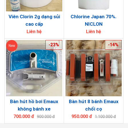
Viên Clorin 2g dạng sủi
Chlorine Japan 70%.
cao cấp
NICLON
Liên hệ
Liên hệ
-23%
-14%
New
Bàn hút hồ bơi Emaux
Bàn hút 8 bánh Emaux
không bánh xe
chổi cọ
700.000 đ
950.000 đ
900.000 đ
1.100.000 đ