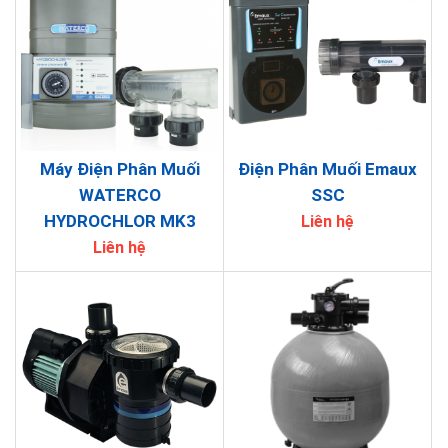
Máy Điện Phân Muối
Điện Phân Muối Emaux
WATERCO
SSC
HYDROCHLOR MK3
Liên hệ
Liên hệ