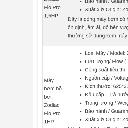
Bảo hành / Guaran
Flo Pro
Xuất xứ/ Origin: Zo
1,5HP
Đây là dòng máy bơm có h
ổn định, êm ái, độ bền v
thường sử dụng kèm máy đ
Loại Máy / Model:
Lưu lượng/ Flow ( 
Công suất tiêu thụ
Nguồn cấp / Voltag
Máy
Kích thước: 625*
bơm hồ
Đầu cấp - Trả nư
bơi
Trọng lượng / Weig
Zodiac
Bảo hành / Guaran
Flo Pro
Xuất xứ/ Origin: Zo
1HP