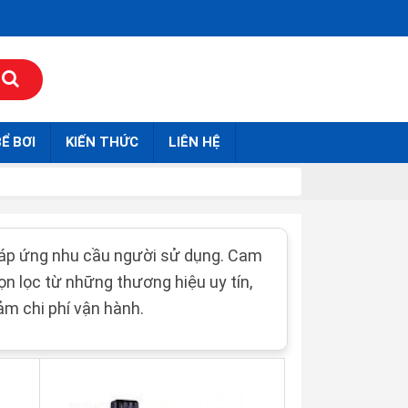
Ể BƠI
KIẾN THỨC
LIÊN HỆ
 đáp ứng nhu cầu người sử dụng. Cam
n lọc từ những thương hiệu uy tín,
ảm chi phí vận hành.