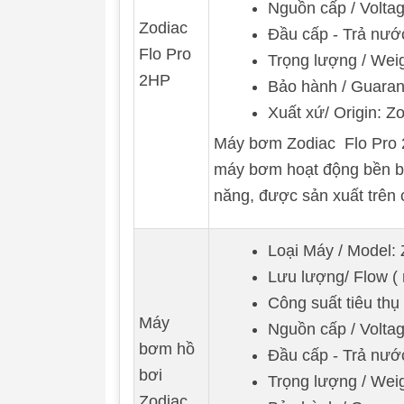
Nguồn cấp / Volta
Zodiac
Đầu cấp - Trả nư
Flo Pro
Trọng lượng / Wei
2HP
Bảo hành / Guaran
Xuất xứ/ Origin: Zo
Máy bơm Zodiac Flo Pro 2
máy bơm hoạt động bền bỉ, 
năng, được sản xuất trên
Loại Máy / Model:
Lưu lượng/ Flow ( 
Công suất tiêu thụ
Máy
Nguồn cấp / Voltag
bơm hồ
Đầu cấp - Trả nư
bơi
Trọng lượng / Weig
Zodiac