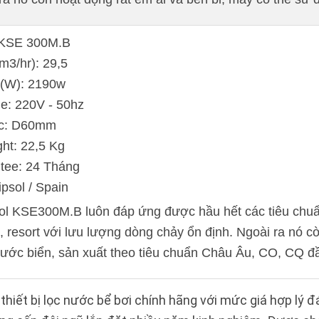
: KSE 300M.B
m3/hr): 29,5
 (W): 2190w
ge: 220V - 50hz
ớc: D60mm
ht: 22,5 Kg
tee: 24 Tháng
ipsol / Spain
 KSE300M.B luôn đáp ứng được hầu hết các tiêu chuẩn 
, resort với lưu lượng dòng chảy ổn định. Ngoài ra nó c
ước biển, sản xuất theo tiêu chuẩn Châu Âu, CO, CQ đ
thiết bị lọc nước bể bơi chính hãng với mức giá hợp lý