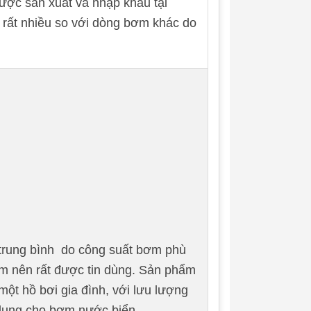
được sản xuất và nhập khẩu tại
 rất nhiều so với dòng bơm khác do
trung bình do công suất bơm phù
êm nên rất được tin dùng. Sản phẩm
ột hồ bơi gia đình, với lưu lượng
ử dụng cho bơm nước biển .