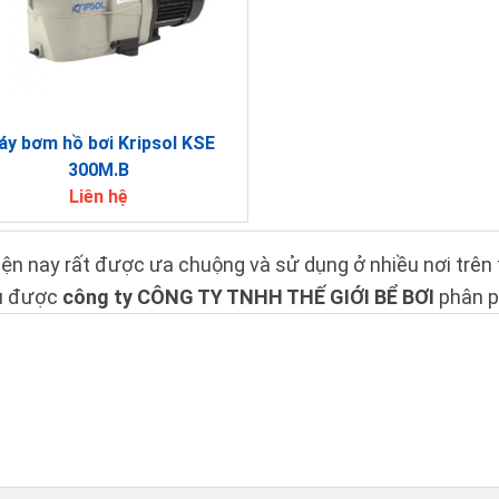
y bơm hồ bơi Kripsol KSE
300M.B
Liên hệ
n nay rất được ưa chuộng và sử dụng ở nhiều nơi trên t
ều được
công ty CÔNG TY TNHH THẾ GIỚI BỂ BƠI
phân ph