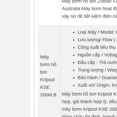
Máy bơm hồ bơi Zodiac Flo
Australia Máy bơm hoạt đ
vậy nó rất tiết kiệm điện 
Loại Máy / Model
Lưu lượng/ Flow ( 
Công suất tiêu thụ
Nguồn cấp / Voltag
Máy
Đầu cấp - Trả nư
bơm hồ
Trọng lượng / Weig
bơi
Bảo hành / Guaran
Kripsol
Xuất xứ/ Origin: Kr
KSE
Máy bơm hồ bơi Kripsol K
200M.B
hợp, giá thành hợp lý, ti
máy bơm Kripsol KSE 200M
dòng chảy ổn định. Ngoài 