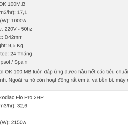
: OK 100M.B
m3/hr): 17,1
 (W): 1000w
e: 220V - 50hz
ớc: D42mm
ht: 9,5 Kg
tee: 24 Tháng
ipsol / Spain
 OK 100.MB luôn đáp ứng được hầu hết các tiêu chuẩn l
nh. Ngoài ra nó còn hoạt động rất êm ái và bền bỉ, má
 Zodiac Flo Pro 2HP
m3/hr): 32,6
 (W): 2150w