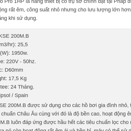
 Pro 1HP là hãng thiết bị có trụ sở chính đặt tại Pháp 
ộng rất êm, công suất nhỏ nhưng cho lưu lượng lớn hơn
năng khi sử dụng.
: KSE 200M.B
m3/hr): 25,5
 (W): 1950w.
e: 220V - 50hz.
ớc: D60mm
ht: 17,5 Kg
tee: 24 Tháng.
ipsol / Spain
SE 200M.B được sử dụng cho các hồ bơi gia đình nhỏ, 
êu chuẩn Châu Âu cùng với đó là độ bền cao, hoạt động 
.B luôn đáp ứng được hầu hết các tiêu chuẩn lọc cho m
ra nó còn hoạt động rất êm ái và bền bỉ, máy có thể s