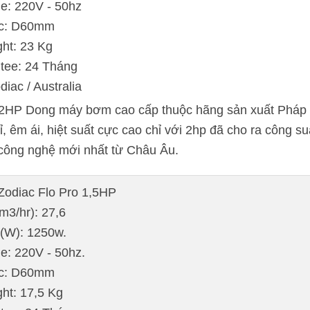
ge: 220V - 50hz
ớc: D60mm
ght: 23 Kg
tee: 24 Tháng
diac / Australia
HP Dong máy bơm cao cấp thuộc hãng sản xuất Pháp có
êm ái, hiệt suất cực cao chỉ với 2hp đã cho ra công suấ
 công nghệ mới nhất từ Châu Âu.
 Zodiac Flo Pro 1,5HP
m3/hr): 27,6
 (W): 1250w.
e: 220V - 50hz.
ớc: D60mm
ht: 17,5 Kg