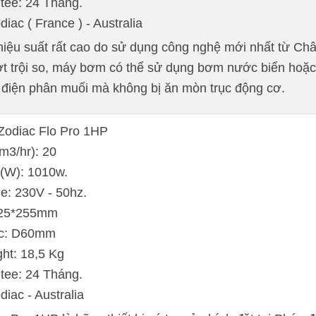
tee: 24 Tháng.
diac ( France ) - Australia
iệu suất rất cao do sử dụng công nghệ mới nhất từ Ch
ượt trội so, máy bơm có thể sử dụng bơm nước biển hoặ
iện phân muối mà không bị ăn mòn trục động cơ.
 Zodiac Flo Pro 1HP
m3/hr): 20
 (W): 1010w.
e: 230V - 50hz.
325*255mm
ớc: D60mm
ht: 18,5 Kg
tee: 24 Tháng.
diac - Australia