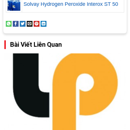
sân thượng vì chúng được ví như một hồ nước lớn
Solvay Hydrogen Peroxide Interox ST 50
đè nặng lên những người sống phía dưới nó. Trong
trường hợp ngôi nhà đã thiết kế sẵn hồ bơi bên
trong, có thể sử dụng các vách ngăn hoặc cửa
khép kín để hóa giải những luồng khí xấu.
Bài Viết Liên Quan