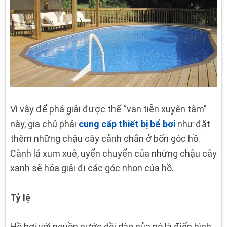
Vì vậy để phá giải được thế “vạn tiễn xuyên tâm”
này, gia chủ phải
cung cấp thiết bị bể bơi
như đặt
thêm những chậu cây cảnh chắn ở bốn góc hồ.
Cành lá xum xuê, uyển chuyển của những chậu cây
xanh sẽ hóa giải đi các góc nhọn của hồ.
Tỷ lệ
Hồ bơi với nguồn nước dồi dào của nó là điển hình