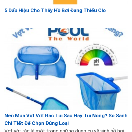
5 Dấu Hiệu Cho Thấy Hồ Bơi Đang Thiếu Clo
Tại Hồ bơi Lê Phan, chúng tôi chuyên cung cấp sỉ
lẻ các loại
gạch kính Mosaic
, thiết bị phòng xông
hơi và ô, dù, ghế cho bể bơi. Liên hệ với chúng tôi
qua Hotline: 091.2115..689 hoặc website:
beboidep.com để được tư vấn và hỗ trợ đặt hàng.
Nên Mua Vợt Vớt Rác Túi Sâu Hay Túi Nông? So Sánh
Chi Tiết Để Chọn Đúng Loại
Vợt vớt rác là một trong những dụng cụ vệ sinh hồ bơi