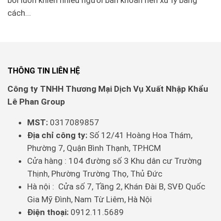
bơi luôn khiến nhiều người băn khoăn nên xử lý bằng
cách...
THÔNG TIN LIÊN HỆ
Công ty TNHH Thương Mại Dịch Vụ Xuất Nhập Khẩu
Lê Phan Group
MST:
0317089857
Địa chỉ công ty:
Số 12/41 Hoàng Hoa Thám,
Phường 7, Quận Bình Thạnh, TP.HCM
Cửa hàng : 104 đường số 3 Khu dân cư Trường
Thịnh, Phường Trường Thọ, Thủ Đức
Hà nội : Cửa số 7, Tầng 2, Khán Đài B, SVĐ Quốc
Gia Mỹ Đình, Nam Từ Liêm, Hà Nội
Điện thoại:
0912.11.5689