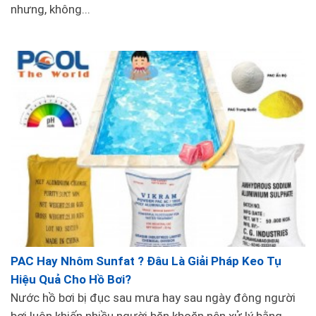
nhưng, không...
PAC Hay Nhôm Sunfat ? Đâu Là Giải Pháp Keo Tụ
Hiệu Quả Cho Hồ Bơi?
Nước hồ bơi bị đục sau mưa hay sau ngày đông người