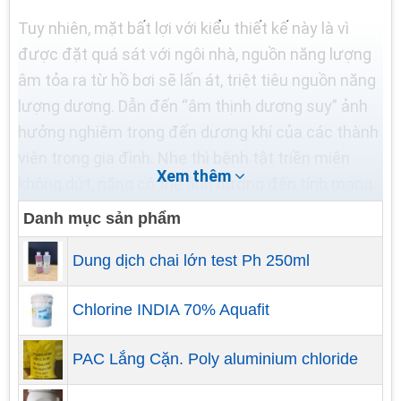
Tuy nhiên, mặt bất lợi với kiểu thiết kế này là vì
được đặt quá sát với ngôi nhà, nguồn năng lượng
âm tỏa ra từ hồ bơi sẽ lấn át, triệt tiêu nguồn năng
lượng dương. Dẫn đến “âm thịnh dương suy” ảnh
hưởng nghiêm trọng đến dương khí của các thành
viên trong gia đình. Nhẹ thì bệnh tật triền miên
Xem thêm
không dứt, nặng có thể ảnh hưởng đến tính mạng.
Danh mục sản phẩm
Dung dịch chai lớn test Ph 250ml
Chlorine INDIA 70% Aquafit
PAC Lắng Cặn. Poly aluminium chloride