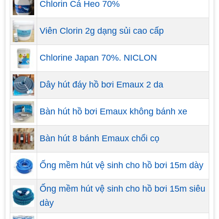
Chlorin Cá Heo 70%
Viên Clorin 2g dạng sủi cao cấp
Một yếu tố cũng quan trọng nhất nhì không thể bỏ
Chlorine Japan 70%. NICLON
qua đó là phương vị của hồ bơi. Theo bát quái ngũ
hành, hướng Nam đại diện cho năng lượng Hỏa.
Dây hút đáy hồ bơi Emaux 2 da
Hai nguyên tố này sẽ tự triệt tiêu lẫn nhau, tài lộc
không cánh mà bay.
Bàn hút hồ bơi Emaux không bánh xe
Trong khi đó, hướng Đông và Đông Nam lại thuộc
Bàn hút 8 bánh Emaux chổi cọ
hành Mộc, đây chính là hai hướng đặc địa nhất.
Năng lượng âm của bể bơi sẽ được tính Mộc ở nơi
Ống mềm hút vệ sinh cho hồ bơi 15m dày
đây khống chế bớt.
Ống mềm hút vệ sinh cho hồ bơi 15m siêu
dày
Khi chọn thiết kế hồ bơi nên tránh đặt hồ bơi trên