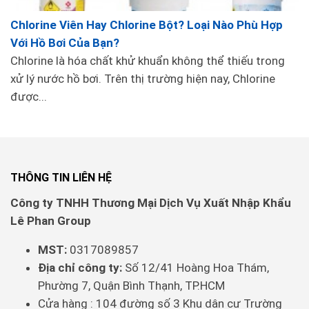
Chlorine Viên Hay Chlorine Bột? Loại Nào Phù Hợp
Với Hồ Bơi Của Bạn?
Chlorine là hóa chất khử khuẩn không thể thiếu trong
xử lý nước hồ bơi. Trên thị trường hiện nay, Chlorine
4. Sào nhôm - công cụ kết hợp với bàn hút
được...
đáy tăng hiệu quả
Sào nhôm
là một trong những công cụ không thể
thiếu trong việc vệ sinh hồ bơi, đặc biệt khi kết hợp
với bàn hút đáy. Sự kết hợp này không chỉ giúp
THÔNG TIN LIÊN HỆ
nâng cao hiệu quả làm sạch mà còn tiết kiệm thời
Công ty TNHH Thương Mại Dịch Vụ Xuất Nhập Khẩu
gian và công sức. Dưới đây là một số lợi ích
Lê Phan Group
của việc sử dụng sào nhôm cùng với bàn hút đáy:
MST:
0317089857
Tăng cường khả năng tiếp cận
Địa chỉ công ty:
Số 12/41 Hoàng Hoa Thám,
Phường 7, Quận Bình Thạnh, TP.HCM
Sào nhôm có chiều dài linh hoạt, cho phép người
Cửa hàng : 104 đường số 3 Khu dân cư Trường