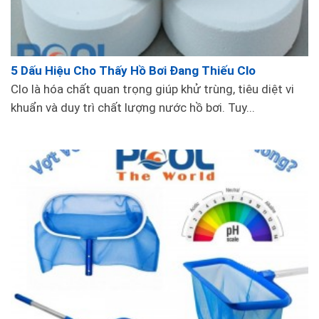
Cải thiện trải nghiệm người dùng
Một hồ bơi sạch sẽ với chất lượng nước tốt sẽ
5 Dấu Hiệu Cho Thấy Hồ Bơi Đang Thiếu Clo
mang lại trải nghiệm tốt hơn cho người sử dụng.
Clo là hóa chất quan trọng giúp khử trùng, tiêu diệt vi
Máy hút đáy góp phần tạo ra môi trường an toàn
khuẩn và duy trì chất lượng nước hồ bơi. Tuy...
và thoải mái cho người bơi lội, từ đó khuyến khích
họ quay lại sử dụng dịch vụ nhiều hơn.