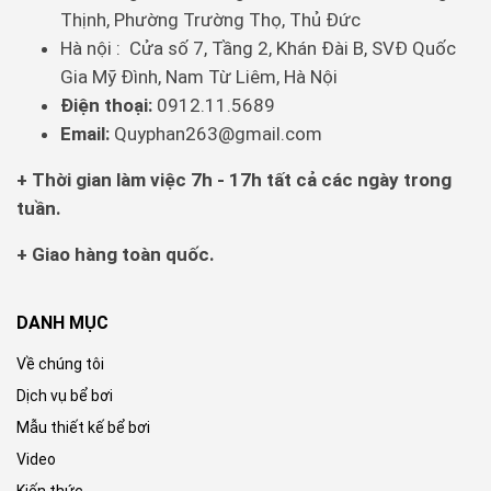
sử dụng dễ dàng tiếp cận các khu vực sâu và xa
Thịnh, Phường Trường Thọ, Thủ Đức
trong hồ bơi. Khi kết hợp với bàn hút đáy, sào nhôm
Hà nội : Cửa số 7, Tầng 2, Khán Đài B, SVĐ Quốc
giúp người dùng dễ dàng điều chỉnh vị trí của bàn
Gia Mỹ Đình, Nam Từ Liêm, Hà Nội
hút, đảm bảo rằng mọi góc cạnh của hồ bơi đều
Điện thoại:
0912.11.5689
được làm sạch.
Email:
Quyphan263@gmail.com
Tiết kiệm thời gian
+ Thời gian làm việc 7h - 17h tất cả các ngày trong
tuần.
Việc sử dụng sào nhôm giúp người dùng có thể
+ Giao hàng toàn quốc.
làm sạch hồ bơi một cách nhanh chóng và
hiệu quả hơn. Thay vì phải di chuyển quanh hồ
bơi để làm sạch từng khu vực, người dùng chỉ
DANH MỤC
cần sử dụng sào nhôm để điều khiển bàn hút đáy,
Về chúng tôi
giúp tiết kiệm thời gian và công sức.
Dịch vụ bể bơi
Mẫu thiết kế bể bơi
Giảm thiểu sự mệt mỏi
Video
Sào nhôm nhẹ và dễ sử dụng, giúp giảm thiểu sự