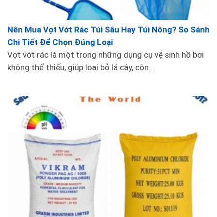
Nên Mua Vợt Vớt Rác Túi Sâu Hay Túi Nông? So Sánh
Chi Tiết Để Chọn Đúng Loại
Vợt vớt rác là một trong những dụng cụ vệ sinh hồ bơi
không thể thiếu, giúp loại bỏ lá cây, côn...
3. Những lưu ý khi sử dụng bàn hút đáy
Chọn bàn hút đáy phù hợp
: Các loại bàn
hút đáy hiện nay có nhiều kích thước và
kiểu dáng khác nhau, vì vậy cần lựa chọn
bàn hút phù hợp với kích thước và đặc
điểm của hồ bơi để đạt hiệu quả tốt nhất.
Kiểm tra thường xuyên
: Để đảm bảo bàn
hút đáy hoạt động hiệu quả, người sử