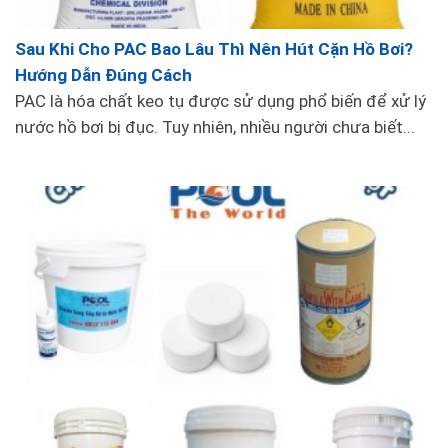
dụng cần kiểm tra thường xuyên, làm sạch
các bộ phận của bàn hút và hệ thống lọc.
Sau Khi Cho PAC Bao Lâu Thì Nên Hút Cặn Hồ Bơi?
Hướng Dẫn Đúng Cách
Vận hành đúng cách
: Việc sử dụng bàn
PAC là hóa chất keo tụ được sử dụng phổ biến để xử lý
hút đáy cần đúng cách, không nên để bàn
nước hồ bơi bị đục. Tuy nhiên, nhiều người chưa biết...
hút quá lâu tại một vị trí trong hồ để tránh
gây tổn hại đến lớp đáy hoặc làm giảm
hiệu quả hoạt động của bàn hút.