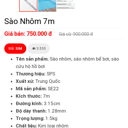
Sào Nhôm 7m
Giá bán: 750.000 đ
Giá cũ: 900.000 đ
Mã:
S04
3.510
Tên sản phẩm:
Sào nhôm, sào nhôm bể bơi, sào
cứu hộ hồ bơi
Thương hiệu:
SPS
Xuất xứ:
Trung Quốc
Mã sản phẩm:
SE22
Kích thước:
7m
Đường kính:
3.15cm
Độ dày thanh:
1.28mm
Trọng lượng:
1.5kg
Chất liệu:
Kim loại nhôm