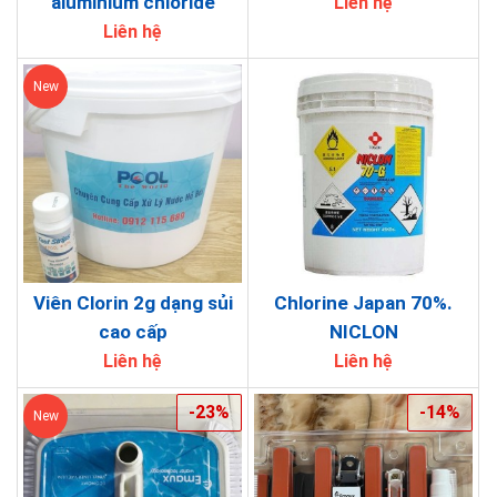
aluminium chloride
Liên hệ
Liên hệ
New
Viên Clorin 2g dạng sủi
Chlorine Japan 70%.
cao cấp
NICLON
Liên hệ
Liên hệ
-23%
-14%
New