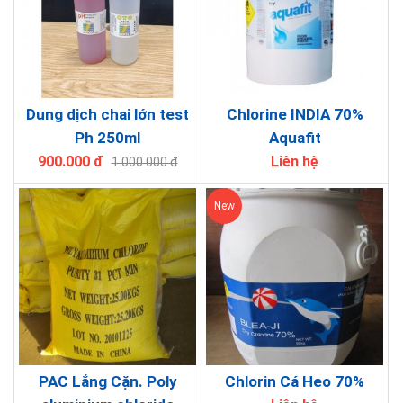
Dung dịch chai lớn test
Chlorine INDIA 70%
Ph 250ml
Aquafit
900.000 đ
Liên hệ
1.000.000 đ
New
PAC Lắng Cặn. Poly
Chlorin Cá Heo 70%