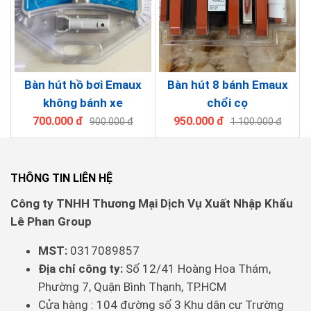
Bàn hút hồ bơi Emaux
Bàn hút 8 bánh Emaux
không bánh xe
chổi cọ
700.000 đ
950.000 đ
900.000 đ
1.100.000 đ
THÔNG TIN LIÊN HỆ
Công ty TNHH Thương Mại Dịch Vụ Xuất Nhập Khẩu
Lê Phan Group
MST:
0317089857
Địa chỉ công ty:
Số 12/41 Hoàng Hoa Thám,
Phường 7, Quận Bình Thạnh, TP.HCM
Cửa hàng : 104 đường số 3 Khu dân cư Trường