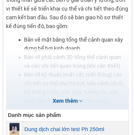
vị thiết kế sẽ triển khai cụ thể và chi tiết theo đúng
cam kết ban đầu. Sau đó sẽ bàn giao hồ sơ thiết
kế đúng tiến độ, bao gồm:
Bản vẽ mặt bằng tổng thể cảnh quan xây
dựng bể bơi kinh doanh.
Bản vẽ phối cảnh 3D tổng thể cảnh quan
và các chi tiết quan trọng (khi cần thiết).
Bản vẽ kỹ thuật (mặt cắt, mặt đứng) các
chi tiết cụ thể như hồ bơi, tiểu cảnh, lối đi,
hệ thống nước, các cửa, tường rào, cây
xanh, bồn hoa,hệ thống chiếu sáng,…
Xem thêm
Danh mục sản phẩm
Dung dịch chai lớn test Ph 250ml