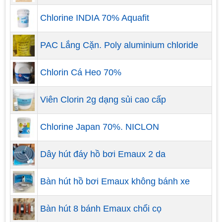
Chlorine INDIA 70% Aquafit
PAC Lắng Cặn. Poly aluminium chloride
Chlorin Cá Heo 70%
Viên Clorin 2g dạng sủi cao cấp
Công tác giám sát thi công xây dựng bể bơi
Chlorine Japan 70%. NICLON
kinh doanh
Trong quá trình thi công hồ bơi, bên thiết kế và xây
Dây hút đáy hồ bơi Emaux 2 da
bể bơi kinh doanh cử giám sát xuống tại hiện
trường, đảm bảo thi công đúng nguyên tắc, đúng
Bàn hút hồ bơi Emaux không bánh xe
bản vẽ thiết kế và tiến độ thi công theo yêu cầu.
Bàn hút 8 bánh Emaux chổi cọ