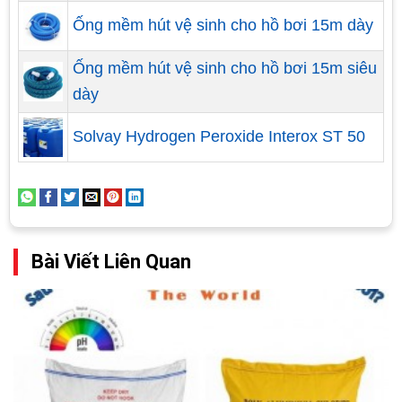
Ống mềm hút vệ sinh cho hồ bơi 15m dày
Ống mềm hút vệ sinh cho hồ bơi 15m siêu
dày
Solvay Hydrogen Peroxide Interox ST 50
Quý khách hàng có nhu cầu xây dựng bể bơi kinh
Bài Viết Liên Quan
doanh hãy liên hệ ngay với công ty TNHH Thế giới
bể bơi. Với các công trình đã và đang thi công trên
toàn quốc chúng tôi tự tin để mang tới những sản
phẩm và dịch vụ tốt nhất. Hãy gọi đến hotline
0912.115.689 để được tư vấn rõ hơn về dịch vụ