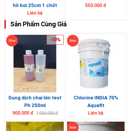
hồ bơi 25cm 1 chốt
550.000 đ
Liên hệ
Sản Phẩm Cùng Giá
-10%
New
New
Dung dịch chai lớn test
Chlorine INDIA 70%
Ph 250ml
Aquafit
900.000 đ
Liên hệ
1.000.000 đ
New