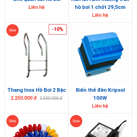
hồ bơi 1 chốt 29,5cm
Liên hệ
Liên hệ
-10%
New
Thang Inox Hồ Bơi 2 Bậc
Biến thế đèn Kripsol
100W
2.250.000 đ
2.500.000 đ
Liên hệ
New
New