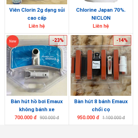
Viên Clorin 2g dạng sủi
Chlorine Japan 70%.
cao cấp
NICLON
Liên hệ
Liên hệ
-23%
-14%
New
Bàn hút hồ bơi Emaux
Bàn hút 8 bánh Emaux
không bánh xe
chổi cọ
700.000 đ
950.000 đ
900.000 đ
1.100.000 đ