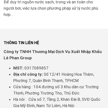
Để duy trì nguồn nước sạch, trong và an toàn cho
người bơi, việc lựa chọn phương pháp xử lý nước phù
hợp...
THÔNG TIN LIÊN HỆ
Sản phẩm: Bộ dụng cụ test độ pH Emaux cho hồ
Công ty TNHH Thương Mại Dịch Vụ Xuất Nhập Khẩu
Lê Phan Group
bơi
Mô tả
MST:
0317089857
Emaux là một nhãn hàng đã không còn quá xa lạ
Địa chỉ công ty:
Số 12/41 Hoàng Hoa Thám,
trong ngành hồ bơi, và bộ test PH Emaux là một
Phường 7, Quận Bình Thạnh, TP.HCM
trong nhưng dụng cụ mà nhãn hàng đã sản xuất
Cửa hàng : 104 đường số 3 Khu dân cư Trường
Thịnh, Phường Trường Thọ, Thủ Đức
để đáp ứng nhu cầu của khách hàng, với nồng đô
Hà nội : Cửa số 7, Tầng 2, Khán Đài B, SVĐ Quốc
đạt chuẩn sẽ đo PH trong hồ một cách chuân xác
Gia Mỹ Đình, Nam Từ Liêm, Hà Nội
nhất, không có sai số. đêm lại kết quả tuyệt đối