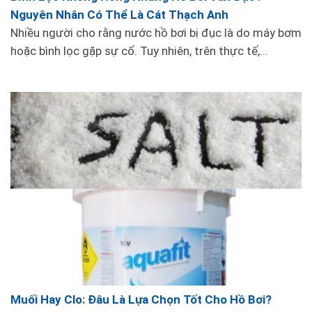
bã từ bề mặt và các cạnh của hồ bơi.
Nguyên Nhân Có Thể Là Cát Thạch Anh
Thiết kế với lông chải cứng và đầu chải cứng cáp
Nhiều người cho rằng nước hồ bơi bị đục là do máy bơm
giúp bạn dễ dàng làm sạch các vết bẩn mà không
hoặc bình lọc gặp sự cố. Tuy nhiên, trên thực tế,...
gây tổn thương cho bề mặt của hồ bơi.
Tay cầm chắc chắn và dễ cầm nắm giúp bạn có
thể kiểm soát và vận hành dụng cụ một cách dễ
dàng và hiệu quả.
Chức năng: Loại bỏ các vết bẩn và cặn bã cứng
đầu mà không gây tổn thương cho bề mặt của hồ
bơi.
Bộ Dụng Cụ Test Độ pH Emaux Cho Hồ Bơi:
Muối Hay Clo: Đâu Là Lựa Chọn Tốt Cho Hồ Bơi?