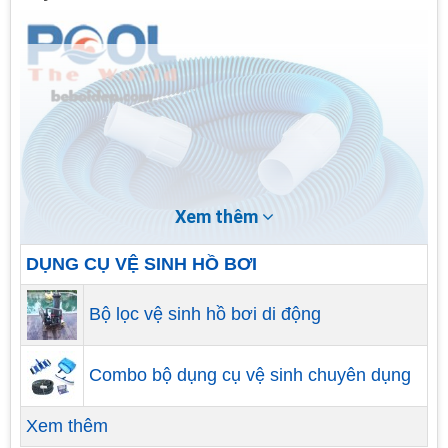
Xem thêm
DỤNG CỤ VỆ SINH HỒ BƠI
Bộ lọc vệ sinh hồ bơi di động
Combo bộ dụng cụ vệ sinh chuyên dụng
Xem thêm
Sản phẩm: Ống mềm hút vệ sinh cho hồ bơi 9m