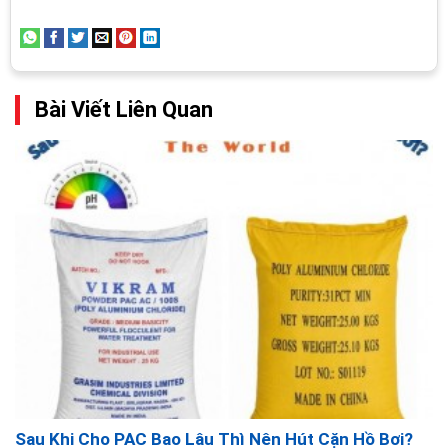
siêu dày
Mô tả
Ống mềm hút vệ sinh cho hồ bơi được làm từ chất
liệu nhựa PVC linh hoạt, có độ bền cao và khả năng
Bài Viết Liên Quan
chống ăn mòn từ hóa chất trong nước.
Thiết kế nhẹ nhàng và linh hoạt giúp dễ dàng điều
khiển và hút sạch các vết bẩn, lá cây và cặn bã từ
đáy hồ bơi một cách nhanh chóng và hiệu quả.
Đầu hút được thiết kế để tránh làm tổn thương bề
mặt của hồ bơi, đồng thời giúp bạn tiếp cận các
khu vực hút sạch mà không cần phải ngồi xuống.
Chức năng: Loại bỏ bụi bẩn và cặn bã từ đáy hồ bơi
một cách nhanh chóng và hiệu quả.
Thế Giới Bể Bơi chuyên phân phối ống mềm hút vệ
sinh chính hãng với nhiều kích thước đa dạng từ
Sau Khi Cho PAC Bao Lâu Thì Nên Hút Cặn Hồ Bơi?