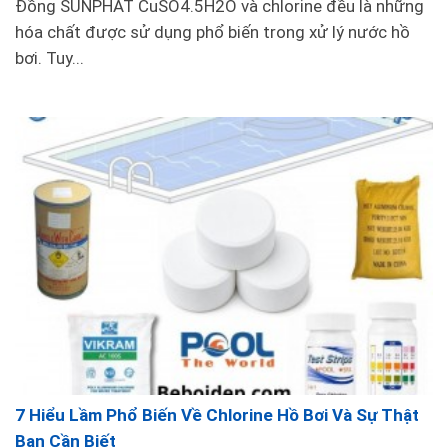
Đồng SUNPHAT CuSO4.5H2O và chlorine đều là những
phải chìm sâu vào nước.
hóa chất được sử dụng phổ biến trong xử lý nước hồ
Đầu sào được trang bị các móc nhỏ để thuận tiện
bơi. Tuy...
trong việc vớt rác và các vật thể nhỏ từ bề mặt
nước của hồ bơi.
Chức năng: Thuận tiện để làm sạch bề mặt nước
và loại bỏ các vật thể lạ.
Thế Giới Bể Bơi chuyên phân phối sào nhôm vệ
sinh chính hãng với nhiều kích thước đa dạng từ
3m, 5m ,6m, 7m, 9m... phù hợp với nhiều nhu cầu
sử dụng của khách hàng.
Vợt Rác Bề Mặt 25cm:
7 Hiểu Lầm Phổ Biến Về Chlorine Hồ Bơi Và Sự Thật
Bạn Cần Biết