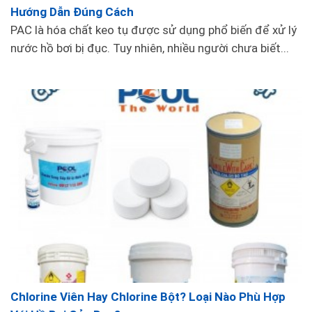
9m, 12m ,15m, 30m,... phù hợp với nhiều nhu cầu
Hướng Dẫn Đúng Cách
sử dụng của khách hàng.
PAC là hóa chất keo tụ được sử dụng phổ biến để xử lý
Bàn Hút Nhôm 4 Bánh 45cm:
nước hồ bơi bị đục. Tuy nhiên, nhiều người chưa biết...
Sản phẩm: Bàn Hút Nhôm 4 Bánh 45cm
Mô tả
Chlorine Viên Hay Chlorine Bột? Loại Nào Phù Hợp