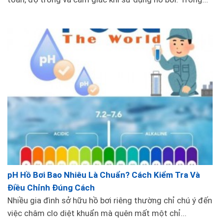
Lưu trữ sào nhôm ở nơi khô ráo và thoáng
mát để tránh oxi hóa và hạn chế tiếp xúc
với ánh nắng mặt trời trực tiếp.
Kiểm tra và thay thế bất kỳ phần hỏng
hoặc mòn nào của sào nhôm để đảm bảo
hiệu quả vệ sinh tối đa.
pH Hồ Bơi Bao Nhiêu Là Chuẩn? Cách Kiểm Tra Và
Điều Chỉnh Đúng Cách
Nhiều gia đình sở hữu hồ bơi riêng thường chỉ chú ý đến
Các loại dụng cụ vệ sinh bể bơi khác có thể
việc châm clo diệt khuẩn mà quên mất một chỉ...