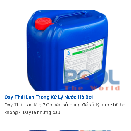
3. Bộ dụng cụ đo chất lượng nước:
Sử dụng
bộ test ph quỳ 50 que
để kiểm tra mức
độ pH, chất lượng nước, và hàm lượng hóa chất
trong bể bơi.
Oxy Thái Lan Trong Xử Lý Nước Hồ Bơi
Oxy Thái Lan là gì? Có nên sử dụng để xử lý nước hồ bơi
không? Đây là những câu...