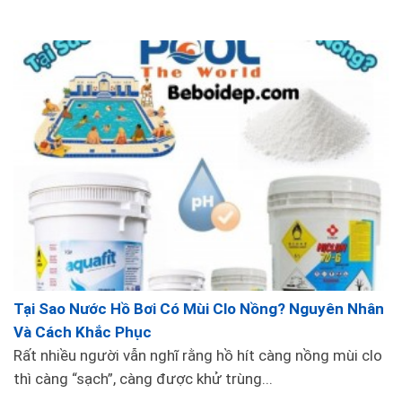
lựa chọn
Ngoài sào nhôm, còn có một số loại
dụng cụ vệ
sinh bể bơi
khác mà bạn có thể lựa chọn để đảm
bảo sạch sẽ và an toàn cho nước trong bể:
1. Bàn chải dùng cho hồ bơi:
Dùng để làm sạch các vết bẩn cứng đầu trên
thành bể và đáy bể.
2. Hút đáy bể bơi:
Sử dụng để hút các tạp chất và lá cây từ đáy bể
bơi.
Tại Sao Nước Hồ Bơi Có Mùi Clo Nồng? Nguyên Nhân
Và Cách Khắc Phục
Rất nhiều người vẫn nghĩ rằng hồ hít càng nồng mùi clo
thì càng “sạch”, càng được khử trùng...