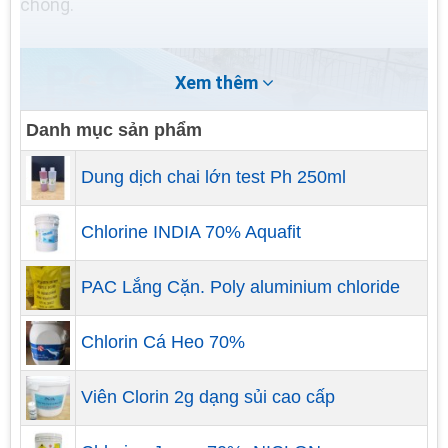
chóng.
Xem thêm
Danh mục sản phẩm
Dung dịch chai lớn test Ph 250ml
Chlorine INDIA 70% Aquafit
PAC Lắng Cặn. Poly aluminium chloride
Hướng dẫn lựa chọn sào nhôm vệ sinh bể
bơi và cách bảo quản
Chlorin Cá Heo 70%
Khi lựa chọn sào nhôm vệ sinh bể bơi, có một số
Viên Clorin 2g dạng sủi cao cấp
yếu tố quan trọng mà bạn nên xem xét: