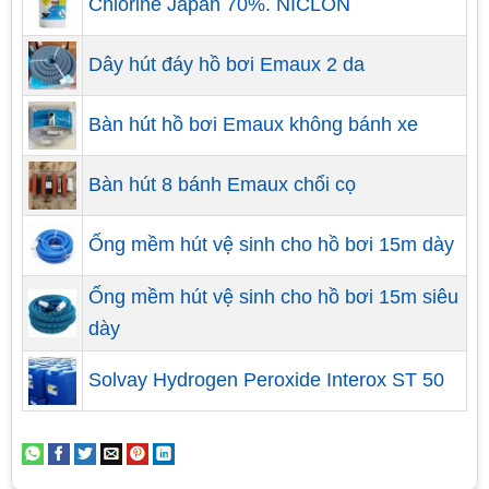
Chlorine Japan 70%. NICLON
Chiều dài:
Dựa vào kích thước và hình dạng của bể
bơi, lựa chọn sào nhôm có chiều dài phù hợp để
Dây hút đáy hồ bơi Emaux 2 da
bạn có thể tiếp cận được mọi vị trí trong bể.
Bàn hút hồ bơi Emaux không bánh xe
Chất liệu:
Chọn sào nhôm bền và chất lượng cao
để đảm bảo độ bền và khả năng chống ăn mòn.
Bàn hút 8 bánh Emaux chổi cọ
Nhôm là một lựa chọn phổ biến vì nó nhẹ, không gỉ
và dễ bảo quản.
Ống mềm hút vệ sinh cho hồ bơi 15m dày
Ống mềm hút vệ sinh cho hồ bơi 15m siêu
dày
Solvay Hydrogen Peroxide Interox ST 50