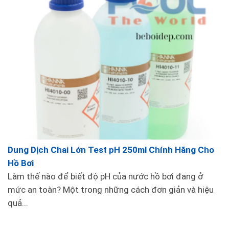
4. Bộ xử lý nước:
Bao gồm các hệ thống khử trùng, điều chỉnh pH và
cân bằng hóa chất để đảm bảo nước trong bể
sạch và an toàn
Dung Dịch Chai Lớn Test pH 250ml Chính Hãng Cho
Hồ Bơi
Làm thế nào để biết độ pH của nước hồ bơi đang ở
mức an toàn? Một trong những cách đơn giản và hiệu
quả...