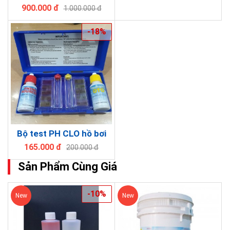
900.000 đ
1.000.000 đ
-18%
Bộ test PH CLO hồ bơi
165.000 đ
200.000 đ
Sản Phẩm Cùng Giá
-10%
New
New