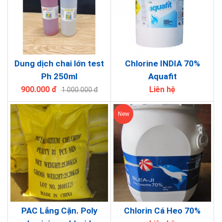
Dung dịch chai lớn test
Chlorine INDIA 70%
Ph 250ml
Aquafit
900.000 đ
Liên hệ
1.000.000 đ
New
PAC Lắng Cặn. Poly
Chlorin Cá Heo 70%