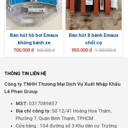
Bàn hút hồ bơi Emaux
Bàn hút 8 bánh Emaux
không bánh xe
chổi cọ
700.000 đ
950.000 đ
900.000 đ
1.100.000 đ
THÔNG TIN LIÊN HỆ
Công ty TNHH Thương Mại Dịch Vụ Xuất Nhập Khẩu
Lê Phan Group
MST:
0317089857
Địa chỉ công ty:
Số 12/41 Hoàng Hoa Thám,
Phường 7, Quận Bình Thạnh, TP.HCM
Cửa hàng : 104 đường số 3 Khu dân cư Trường