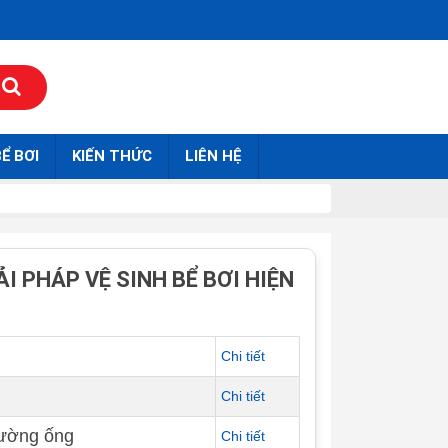
Ể BƠI
KIẾN THỨC
LIÊN HỆ
I PHÁP VỆ SINH BỂ BƠI HIỆN
Chi tiết
Chi tiết
 đường ống
Chi tiết