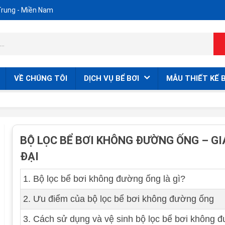
Trung - Miền Nam
VỀ CHÚNG TÔI
DỊCH VỤ BỂ BƠI
MẪU THIẾT KẾ B
BỘ LỌC BỂ BƠI KHÔNG ĐƯỜNG ỐNG – GIẢ
ĐẠI
1. Bộ lọc bể bơi không đường ống là gì?
2. Ưu điểm của bộ lọc bể bơi không đường ống
3. Cách sử dụng và vệ sinh bộ lọc bể bơi không