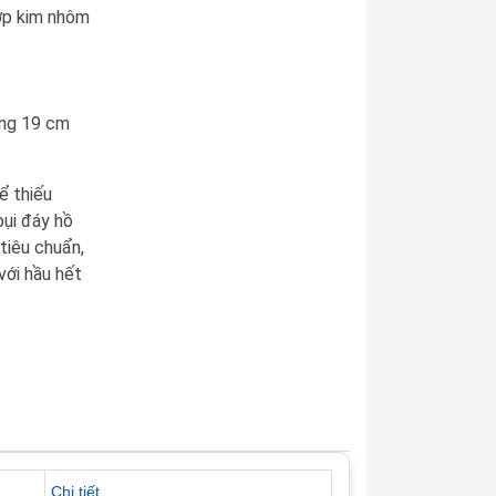
ợp kim nhôm
ộng 19 cm
ể thiếu
bụi đáy hồ
tiêu chuẩn,
với hầu hết
Chi tiết