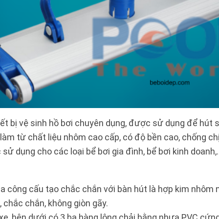
 bị vệ sinh hồ bơi chuyên dụng, được sử dụng để hút sạch
làm từ chất liệu nhôm cao cấp, có độ bền cao, chống c
 dụng cho các loại bể bơi gia đình, bể bơi kinh doanh,.
 công cấu tạo chắc chắn với bàn hút là hợp kim nhôm n
 chắc chắn, không giòn gãy.
xe, bên dưới có 3 ba hàng lông chải bằng nhựa PVC cứng