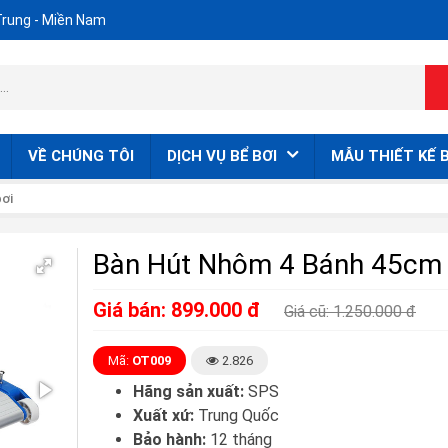
Trung - Miền Nam
VỀ CHÚNG TÔI
DỊCH VỤ BỂ BƠI
MẪU THIẾT KẾ B
bơi
Bàn Hút Nhôm 4 Bánh 45cm
Giá bán: 899.000 đ
Giá cũ: 1.250.000 đ
Mã:
OT009
2.826
Hãng sản xuất:
SPS
Xuất xứ:
Trung Quốc
Bảo hành:
12 tháng