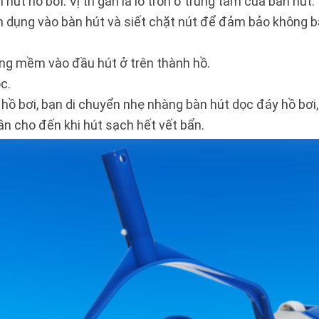
t hồ bơi. Vị trí gắn là lỗ tròn ở trung tâm của bàn hút.
dụng vào bàn hút và siết chặt nút để đảm bảo không bàn 
ng mềm vào đầu hút ở trên thành hồ.
c.
hồ bơi, bạn di chuyển nhẹ nhàng bàn hút dọc đáy hồ bơi,
ần cho đến khi hút sạch hết vết bẩn.