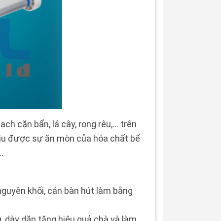
 cặn bẩn, lá cây, rong rêu,... trên
hịu được sự ăn mòn của hóa chất bể
..
guyên khối, cán bàn hút làm bằng
, dày dặn tăng hiệu quả chà và làm