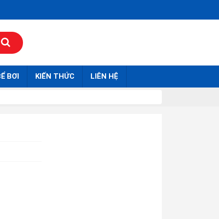
Ể BƠI
KIẾN THỨC
LIÊN HỆ