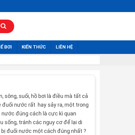
Ể BƠI
KIẾN THỨC
LIÊN HỆ
, sông, suối, hồ bơi là điều mà tất cả
ề đuối nước rất hay sảy ra, một trong
ối nước đúng cách là cực kì quan
 sống, tránh các nguy cơ để lại di
i bị đuối nước một cách đúng nhất ?