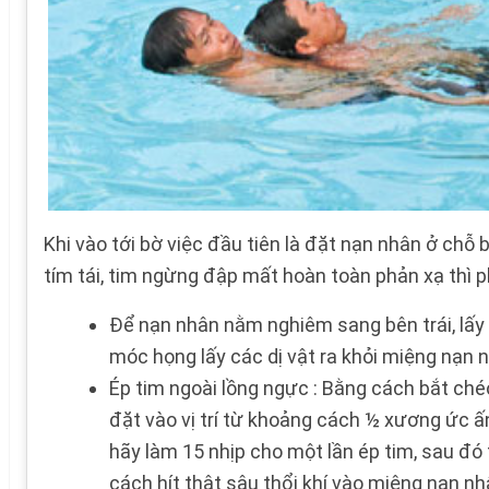
Khi vào tới bờ việc đầu tiên là đặt nạn nhân ở ch
tím tái, tim ngừng đập mất hoàn toàn phản xạ thì 
Để nạn nhân nằm nghiêm sang bên trái, lấy 
móc họng lấy các dị vật ra khỏi miệng nạn 
Ép tim ngoài lồng ngực : Bằng cách bắt ché
đặt vào vị trí từ khoảng cách ½ xương ức ấ
hãy làm 15 nhịp cho một lần ép tim, sau đó 
cách hít thật sâu thổi khí vào miệng nạn nhâ