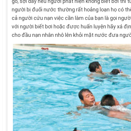
gỗ, sợi dây nếu người phát hiện không biết bơi thì
người bị đuối nước thường rất hoảng loạn họ có th
cả người cứu nạn việc cần làm của bạn là gọi người
với người biết bơi hoặc được huấn luyện hãy xá địn
cho đầu nạn nhân nhô lên khỏi mặt nước đưa người