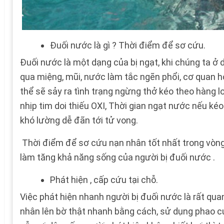
Đuối nước là gì ? Thời điểm để sơ cứu.
Đuối nước là một dạng của bị ngạt, khi chúng ta ở
qua miệng, mũi, nước làm tắc ngẽn phổi, cơ quan hô
thể sẽ sảy ra tình trạng ngừng thở kéo theo hàng l
nhịp tim doi thiếu OXI, Thời gian ngạt nước nếu ké
khó lường dễ đãn tới tử vong.
Thời điểm để sơ cứu nạn nhân tốt nhất trong vòng 4
làm tăng khả năng sống của người bị đuối nước .
Phát hiện , cấp cứu tại chỗ.
Việc phát hiện nhanh người bị đuối nước là rất qu
nhân lên bờ thật nhanh bằng cách, sử dụng phao cứ