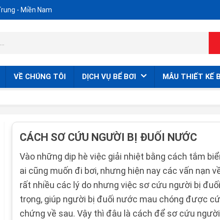
Trung - Miền Nam
VỀ CHÚNG TÔI
DỊCH VỤ BỂ BƠI
MẪU THIẾT KẾ B
CÁCH SƠ CỨU NGƯỜI BỊ ĐUỐI NƯỚC
Vào những dịp hè việc giải nhiệt bằng cách tắm biển
ai cũng muốn đi bơi, nhưng hiện nay các vấn nạn v
rất nhiều các lý do nhưng việc sơ cứu người bị đu
trọng, giúp người bị đuối nước mau chóng được cứu
chứng về sau. Vậy thì đâu là cách để sơ cứu ngườ