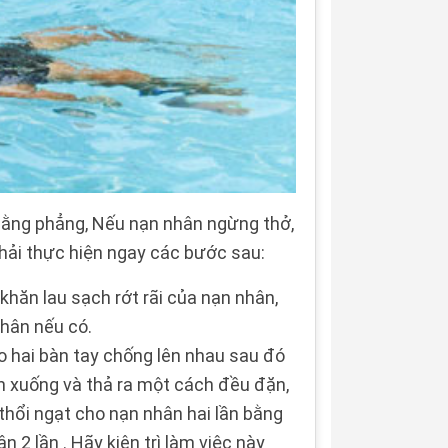
ỗ bằng phẳng, Nếu nạn nhân ngừng thở,
phải thực hiện ngay các bước sau:
khăn lau sạch rớt rãi của nạn nhân,
nhân nếu có.
o hai bàn tay chống lên nhau sau đó
n xuống và thả ra một cách đều đặn,
thổi ngạt cho nạn nhân hai lần bằng
n 2 lần . Hãy kiên trì làm việc này