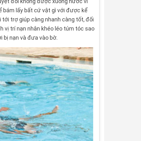
 tuyệt đối không được xuống nước vì
ể bám lấy bất cứ vật gì với được kể
 tới trợ giúp càng nhanh càng tốt, đối
h vị trí nạn nhân khéo léo túm tóc sao
 bị nạn và đưa vào bờ.